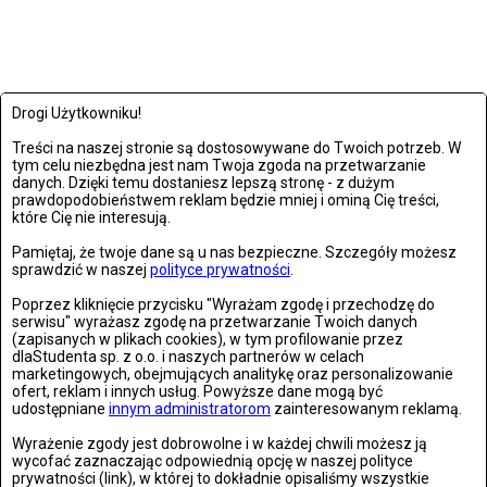
Drogi Użytkowniku!
Treści na naszej stronie są dostosowywane do Twoich potrzeb. W
tym celu niezbędna jest nam Twoja zgoda na przetwarzanie
danych. Dzięki temu dostaniesz lepszą stronę - z dużym
prawdopodobieństwem reklam będzie mniej i ominą Cię treści,
które Cię nie interesują.
Pamiętaj, że twoje dane są u nas bezpieczne. Szczegóły możesz
sprawdzić w naszej
polityce prywatności
.
Poprzez kliknięcie przycisku "Wyrażam zgodę i przechodzę do
serwisu" wyrażasz zgodę na przetwarzanie Twoich danych
(zapisanych w plikach cookies), w tym profilowanie przez
dlaStudenta sp. z o.o. i naszych partnerów w celach
marketingowych, obejmujących analitykę oraz personalizowanie
NAJNOWSZE GALERIE
ofert, reklam i innych usług. Powyższe dane mogą być
udostępniane
innym administratorom
zainteresowanym reklamą.
Wyrażenie zgody jest dobrowolne i w każdej chwili możesz ją
wycofać zaznaczając odpowiednią opcję w naszej polityce
prywatności (link), w której to dokładnie opisaliśmy wszystkie