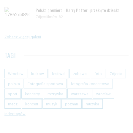
Polska premiera - Harry Potter i przeklęte dziecko
Zdjęc/filmów: 82
Zobacz więcej galerii
TAGI
Wrocław
krakow
festiwal
zabawa
foto
Zdjecia
polska
Fotografia sportowa
fotografia koncertowa
sport
koncerty
rozrywka
warszawa
wroclaw
mecz
koncert
muzyk
poznan
muzyka
Index tagów