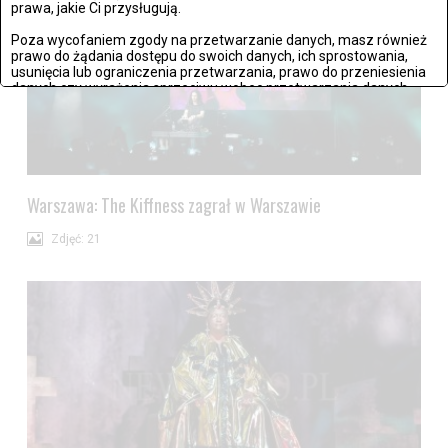
prawa, jakie Ci przysługują.
Poza wycofaniem zgody na przetwarzanie danych, masz również
prawo do żądania dostępu do swoich danych, ich sprostowania,
usunięcia lub ograniczenia przetwarzania, prawo do przeniesienia
danych czy wyrażenia sprzeciwu wobec przetwarzania danych.
Jeżeli nie chcesz wyrazić zgody na przetwarzanie plików cookies,
przejdź do
ustawień zaawansowanych
.
Wyrażam zgodę i przechodzę do serwisu
Warszawa: The Kiffness zagrał w Warszawie
Zdjęć: 21