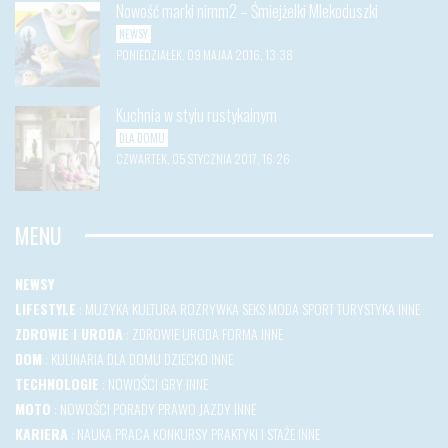
Nowość marki nimm2 – Śmiejżelki Mlekoduszki
NEWSY
PONIEDZIAŁEK, 09 MAJAA 2016, 13:38
Kuchnia w stylu rustykalnym
DLA DOMU
CZWARTEK, 05 STYCZNIA 2017, 16:26
MENU
NEWSY
LIFESTYLE
:
MUZYKA
KULTURA
ROZRYWKA
SEKS
MODA
SPORT
TURYSTYKA
INNE
ZDROWIE I URODA
:
ZDROWIE
URODA
FORMA
INNE
DOM
:
KULINARIA
DLA DOMU
DZIECKO
INNE
TECHNOLOGIE
:
NOWOŚCI
GRY
INNE
MOTO
:
NOWOŚCI
PORADY
PRAWO JAZDY
INNE
KARIERA
:
NAUKA
PRACA
KONKURSY
PRAKTYKI I STAŻE
INNE