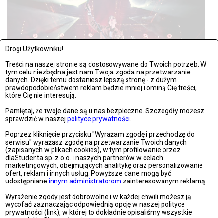
Drogi Użytkowniku!
Treści na naszej stronie są dostosowywane do Twoich potrzeb. W
tym celu niezbędna jest nam Twoja zgoda na przetwarzanie
danych. Dzięki temu dostaniesz lepszą stronę - z dużym
prawdopodobieństwem reklam będzie mniej i ominą Cię treści,
które Cię nie interesują.
Pamiętaj, że twoje dane są u nas bezpieczne. Szczegóły możesz
sprawdzić w naszej
polityce prywatności
.
SOBOTA, 16 WRZEŚNIA 2023, 12:21
ZDJĘĆ: 34
Poprzez kliknięcie przycisku "Wyrażam zgodę i przechodzę do
Łódź: Great September 2023: Mrozu, Asster
serwisu" wyrażasz zgodę na przetwarzanie Twoich danych
(zapisanych w plikach cookies), w tym profilowanie przez
Łódź 15.09.2023: Great September 2023: Mrozu, Asster Fot:
dlaStudenta sp. z o.o. i naszych partnerów w celach
Ksenia Paczyńska/Newsello.pl
marketingowych, obejmujących analitykę oraz personalizowanie
ofert, reklam i innych usług. Powyższe dane mogą być
udostępniane
innym administratorom
zainteresowanym reklamą.
Wyrażenie zgody jest dobrowolne i w każdej chwili możesz ją
wycofać zaznaczając odpowiednią opcję w naszej polityce
prywatności (link), w której to dokładnie opisaliśmy wszystkie