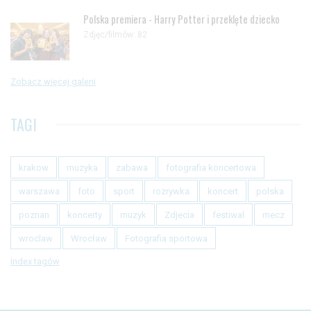
Polska premiera - Harry Potter i przeklęte dziecko
Zdjęc/filmów: 82
Zobacz więcej galerii
TAGI
krakow
muzyka
zabawa
fotografia koncertowa
warszawa
foto
sport
rozrywka
koncert
polska
poznan
koncerty
muzyk
Zdjecia
festiwal
mecz
wroclaw
Wrocław
Fotografia sportowa
Index tagów