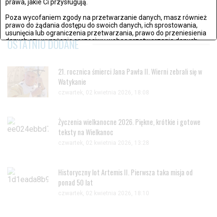
prawa, jakie Ci przysługują.
POKAŻ KOLEJNE WYNIKI
Poza wycofaniem zgody na przetwarzanie danych, masz również
prawo do żądania dostępu do swoich danych, ich sprostowania,
usunięcia lub ograniczenia przetwarzania, prawo do przeniesienia
OSTATNIO DODANE
danych czy wyrażenia sprzeciwu wobec przetwarzania danych.
Jeżeli nie chcesz wyrazić zgody na przetwarzanie plików cookies,
przejdź do
ustawień zaawansowanych
.
21. rocznica śmierci Jana Pawła II. Wierni zebrali się w
Watykanie
Wyrażam zgodę i przechodzę do serwisu
czwartek, 02 kwietnia 2026, 18:08
Życzenia wielkanocne 2026. Piękne, krótkie i gotowe
teksty na Wielkanoc
czwartek, 02 kwietnia 2026, 13:28
Historyczny lot Artemis II. Pierwsza taka misja od
ponad 50 lat
czwartek, 02 kwietnia 2026, 18:10