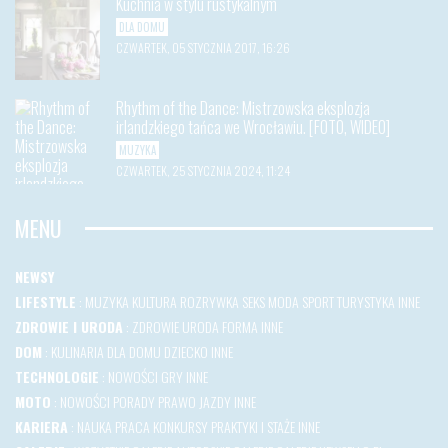
Kuchnia w stylu rustykalnym
DLA DOMU
CZWARTEK, 05 STYCZNIA 2017, 16:26
Rhythm of the Dance: Mistrzowska eksplozja
irlandzkiego tańca we Wrocławiu. [FOTO, WIDEO]
MUZYKA
CZWARTEK, 25 STYCZNIA 2024, 11:24
MENU
NEWSY
LIFESTYLE
:
MUZYKA
KULTURA
ROZRYWKA
SEKS
MODA
SPORT
TURYSTYKA
INNE
ZDROWIE I URODA
:
ZDROWIE
URODA
FORMA
INNE
DOM
:
KULINARIA
DLA DOMU
DZIECKO
INNE
TECHNOLOGIE
:
NOWOŚCI
GRY
INNE
MOTO
:
NOWOŚCI
PORADY
PRAWO JAZDY
INNE
KARIERA
:
NAUKA
PRACA
KONKURSY
PRAKTYKI I STAŻE
INNE