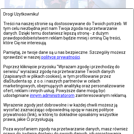
Drogi Użytkowniku!
Treści na naszej stronie są dostosowywane do Twoich potrzeb. W
tym celu niezbędna jest nam Twoja zgoda na przetwarzanie
danych. Dzięki temu dostaniesz lepszą stronę - z dużym
prawdopodobieństwem reklam będzie mniej i ominą Cię treści,
CZWARTEK, 30 MARCA 2023, 12:22
ZDJĘĆ: 14
które Cię nie interesują.
Warszawa: Myslovitz zagrał w Warszawie
Pamiętaj, że twoje dane są u nas bezpieczne. Szczegóły możesz
sprawdzić w naszej
polityce prywatności
.
Warszawa 29.03.2023: Myslovitz zagrał w Warszawie Fot:
Poprzez kliknięcie przycisku "Wyrażam zgodę i przechodzę do
Wiktoria Grzeca/Newsello.pl
serwisu" wyrażasz zgodę na przetwarzanie Twoich danych
(zapisanych w plikach cookies), w tym profilowanie przez
dlaStudenta sp. z o.o. i naszych partnerów w celach
marketingowych, obejmujących analitykę oraz personalizowanie
ofert, reklam i innych usług. Powyższe dane mogą być
udostępniane
innym administratorom
zainteresowanym reklamą.
Wyrażenie zgody jest dobrowolne i w każdej chwili możesz ją
POKAŻ KOLEJNE WYNIKI
wycofać zaznaczając odpowiednią opcję w naszej polityce
prywatności (link), w której to dokładnie opisaliśmy wszystkie
prawa, jakie Ci przysługują.
OSTATNIO DODANE
Poza wycofaniem zgody na przetwarzanie danych, masz również
prawo do żądania dostępu do swoich danych, ich sprostowania,