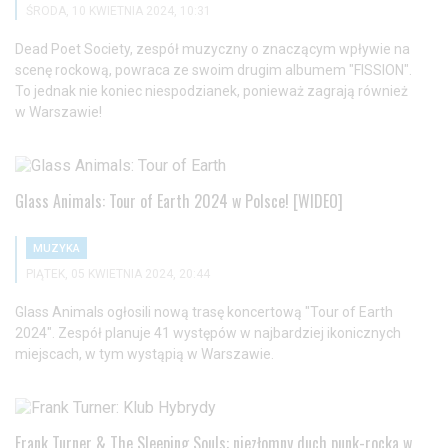
ŚRODA, 10 KWIETNIA 2024, 10:31
Dead Poet Society, zespół muzyczny o znaczącym wpływie na
scenę rockową, powraca ze swoim drugim albumem "FISSION".
To jednak nie koniec niespodzianek, ponieważ zagrają również
w Warszawie!
Glass Animals: Tour of Earth 2024 w Polsce! [WIDEO]
MUZYKA
PIĄTEK, 05 KWIETNIA 2024, 20:44
Glass Animals ogłosili nową trasę koncertową "Tour of Earth
2024". Zespół planuje 41 występów w najbardziej ikonicznych
miejscach, w tym wystąpią w Warszawie.
Frank Turner & The Sleeping Souls: niezłomny duch punk-rocka w