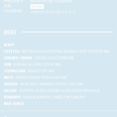
Kuchnia w stylu rustykalnym
DLA DOMU
CZWARTEK, 05 STYCZNIA 2017, 16:26
MENU
NEWSY
LIFESTYLE
:
MUZYKA
KULTURA
ROZRYWKA
SEKS
MODA
SPORT
TURYSTYKA
INNE
ZDROWIE I URODA
:
ZDROWIE
URODA
FORMA
INNE
DOM
:
KULINARIA
DLA DOMU
DZIECKO
INNE
TECHNOLOGIE
:
NOWOŚCI
GRY
INNE
MOTO
:
NOWOŚCI
PORADY
PRAWO JAZDY
INNE
KARIERA
:
NAUKA
PRACA
KONKURSY
PRAKTYKI I STAŻE
INNE
GALERIE
:
WSZYSTKIE GALERIE
AUTORSKIE GALERIE
GALERIE NEWSELLO.PL
KONKURSY
:
AKTUALNE KONKURSY
ZAKOŃCZONE KONKURSY
MOJE KONTO