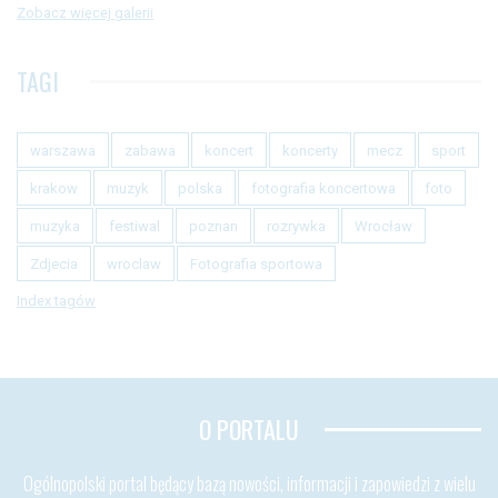
Zobacz więcej galerii
TAGI
warszawa
zabawa
koncert
koncerty
mecz
sport
krakow
muzyk
polska
fotografia koncertowa
foto
muzyka
festiwal
poznan
rozrywka
Wrocław
Zdjecia
wroclaw
Fotografia sportowa
Index tagów
O PORTALU
Ogólnopolski portal będący bazą nowości, informacji i zapowiedzi z wielu