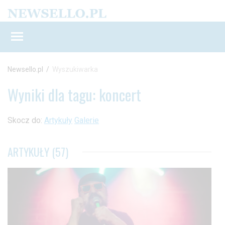
Newsello.pl
/
Wyszukiwarka
Wyniki dla tagu: koncert
Skocz do:
Artykuły
Galerie
ARTYKUŁY (57)