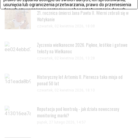
usunięcia lub ograniczenia przetwarzania, prawo do przeniesienia
danych czy wyrażenia sprzeciwu wobec przetwarzania danych.
21. rocznica śmierci Jana Pawła II. Wierni zebrali się w
Watykanie
Jeżeli nie chcesz wyrazić zgody na przetwarzanie plików cookies,
przejdź do
ustawień zaawansowanych
.
czwartek, 02 kwietnia 2026, 18:08
Wyrażam zgodę i przechodzę do serwisu
Życzenia wielkanocne 2026. Piękne, krótkie i gotowe
teksty na Wielkanoc
czwartek, 02 kwietnia 2026, 13:28
Historyczny lot Artemis II. Pierwsza taka misja od
ponad 50 lat
czwartek, 02 kwietnia 2026, 18:10
Reputacja pod kontrolą - jak działa nowoczesny
monitoring marki?
piątek, 27 lutego 2026, 14:57