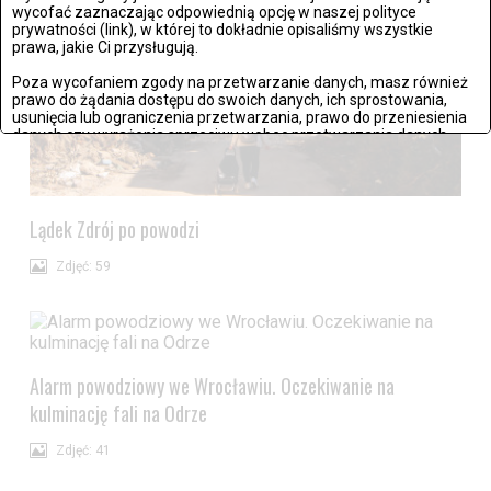
wycofać zaznaczając odpowiednią opcję w naszej polityce
prywatności (link), w której to dokładnie opisaliśmy wszystkie
prawa, jakie Ci przysługują.
Poza wycofaniem zgody na przetwarzanie danych, masz również
prawo do żądania dostępu do swoich danych, ich sprostowania,
usunięcia lub ograniczenia przetwarzania, prawo do przeniesienia
danych czy wyrażenia sprzeciwu wobec przetwarzania danych.
Jeżeli nie chcesz wyrazić zgody na przetwarzanie plików cookies,
przejdź do
ustawień zaawansowanych
.
Lądek Zdrój po powodzi
Wyrażam zgodę i przechodzę do serwisu
Zdjęć: 59
Alarm powodziowy we Wrocławiu. Oczekiwanie na
kulminację fali na Odrze
Zdjęć: 41