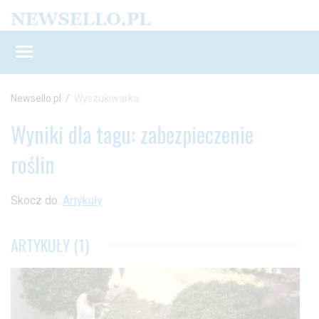
Newsello.pl
/
Wyszukiwarka
Wyniki dla tagu: zabezpieczenie
roślin
Skocz do:
Artykuły
ARTYKUŁY (1)