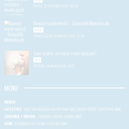
MODA
PIĄTEK, 15 STYCZNIA 2016, 08:43
Nowość marki nimm2 – Śmiejżelki Mlekoduszki
NEWSY
PONIEDZIAŁEK, 09 MAJAA 2016, 13:38
Seks oralny - co warto o nim wiedzieć?
SEKS
WTOREK, 14 MAJAA 2019, 14:07
MENU
NEWSY
LIFESTYLE
:
MUZYKA
KULTURA
ROZRYWKA
SEKS
MODA
SPORT
TURYSTYKA
INNE
ZDROWIE I URODA
:
ZDROWIE
URODA
FORMA
INNE
DOM
:
KULINARIA
DLA DOMU
DZIECKO
INNE