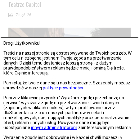
Teatrze Capitol
Zdjęć: 26
Drogi Użytkowniku!
Treści na naszej stronie są dostosowywane do Twoich potrzeb. W
tym celu niezbędna jest nam Twoja zgoda na przetwarzanie
danych. Dzięki temu dostaniesz lepszą stronę - z dużym
prawdopodobieństwem reklam będzie mniej i ominą Cię treści,
które Cię nie interesują.
Pamiętaj, że twoje dane są u nas bezpieczne. Szczegóły możesz
sprawdzić w naszej
polityce prywatności
.
Poprzez kliknięcie przycisku "Wyrażam zgodę i przechodzę do
Stronie Śląskie w ruinach: skutki niszczycielskiej powodzi
serwisu" wyrażasz zgodę na przetwarzanie Twoich danych
(zapisanych w plikach cookies), w tym profilowanie przez
dlaStudenta sp. z o.o. i naszych partnerów w celach
Zdjęć: 25
marketingowych, obejmujących analitykę oraz personalizowanie
ofert, reklam i innych usług. Powyższe dane mogą być
udostępniane
innym administratorom
zainteresowanym reklamą.
Wyrażenie zgody jest dobrowolne i w każdej chwili możesz ją