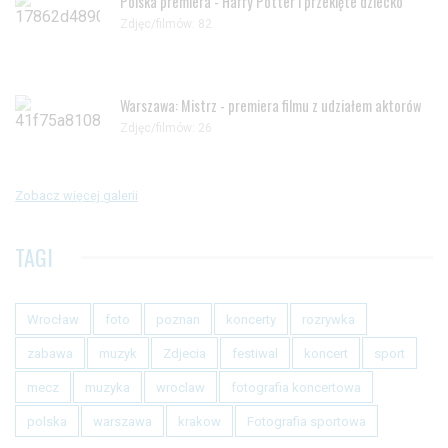
Polska premiera - Harry Potter i przeklęte dziecko
Zdjęc/filmów: 82
Warszawa: Mistrz - premiera filmu z udziałem aktorów
Zdjęc/filmów: 26
Zobacz więcej galerii
TAGI
Wrocław
foto
poznan
koncerty
rozrywka
zabawa
muzyk
Zdjecia
festiwal
koncert
sport
mecz
muzyka
wroclaw
fotografia koncertowa
polska
warszawa
krakow
Fotografia sportowa