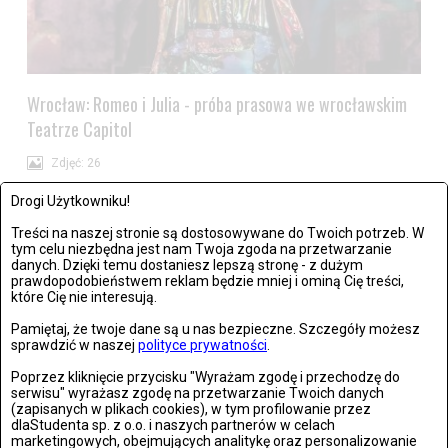
Wrocław: Romeo i Julia - próba prasowa we wrocławskim
Teatrze Capitol
Zdjęć: 26
Drogi Użytkowniku!
Treści na naszej stronie są dostosowywane do Twoich potrzeb. W
tym celu niezbędna jest nam Twoja zgoda na przetwarzanie
danych. Dzięki temu dostaniesz lepszą stronę - z dużym
Stronie Śląskie w ruinach: skutki niszczycielskiej powodzi
prawdopodobieństwem reklam będzie mniej i ominą Cię treści,
które Cię nie interesują.
Zdjęć: 25
Pamiętaj, że twoje dane są u nas bezpieczne. Szczegóły możesz
sprawdzić w naszej
polityce prywatności
.
Poprzez kliknięcie przycisku "Wyrażam zgodę i przechodzę do
serwisu" wyrażasz zgodę na przetwarzanie Twoich danych
(zapisanych w plikach cookies), w tym profilowanie przez
dlaStudenta sp. z o.o. i naszych partnerów w celach
marketingowych, obejmujących analitykę oraz personalizowanie