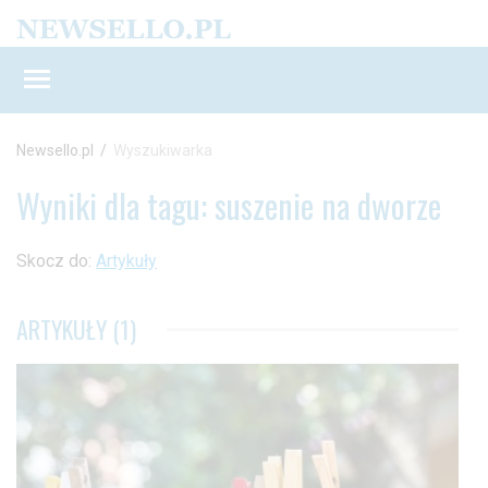
Newsello.pl
/
Wyszukiwarka
Wyniki dla tagu: suszenie na dworze
Skocz do:
Artykuły
ARTYKUŁY (1)