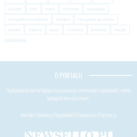
koncert
foto
mecz
Wrocław
warszawa
fotografia koncertowa
muzyka
Fotografia sportowa
polska
Zdjecia
sport
rozrywka
koncerty
muzyk
Index tagów
O PORTALU
Ogólnopolski portal będący bazą nowości, informacji i zapowiedzi z wielu
kategorii tematycznych.
Kontakt
|
Reklama
|
Regulamin
|
Prywatność
|
Partnerzy