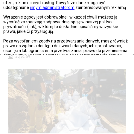
ofert, reklam i innych usług. Powyższe dane mogą być
udostępniane
innym administratorom
zainteresowanym reklamą.
Wyrażenie zgody jest dobrowolne i w każdej chwili możesz ją
wycofać zaznaczając odpowiednią opcję w naszej polityce
prywatności (link), w której to dokładnie opisaliśmy wszystkie
prawa, jakie Ci przysługują.
Poza wycofaniem zgody na przetwarzanie danych, masz również
Lądek Zdrój po powodzi
prawo do żądania dostępu do swoich danych, ich sprostowania,
usunięcia lub ograniczenia przetwarzania, prawo do przeniesienia
danych czy wyrażenia sprzeciwu wobec przetwarzania danych.
Zdjęć: 59
Jeżeli nie chcesz wyrazić zgody na przetwarzanie plików cookies,
przejdź do
ustawień zaawansowanych
.
Wyrażam zgodę i przechodzę do serwisu