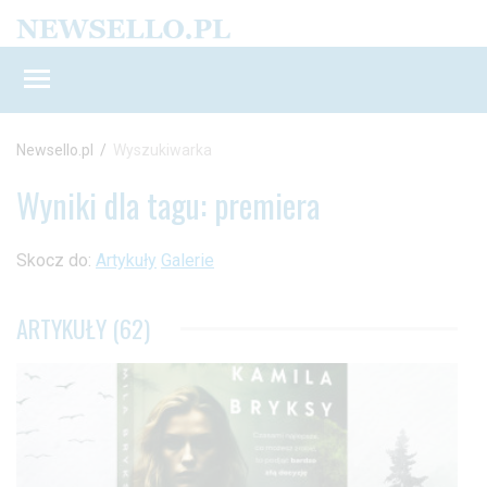
Newsello.pl
/
Wyszukiwarka
Wyniki dla tagu: premiera
Skocz do:
Artykuły
Galerie
ARTYKUŁY (62)