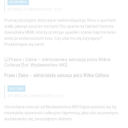
ROZRYWKA
WTOREK, 21 SIERPNIA 2018, 10:32
Poznaj szczegóły dotyczące nadchodzącego filmu o sportach
walki, jakiego jeszcze nie było! Oto oparta na faktach historia
zawodnika MMA, którzy przeżyje upadek i stanie naprzeciwko
wielu przeciwnościom losu. Czy uda mu się zwyciężyć?
Przekonajcie się sami!
Prawo i Dama – wiktoriańska sensacja pióra Wilkie Collinsa
KULTURA
WTOREK, 05 CZERWCA 2018, 11:51
Oto kolejna nowość od Wydawnictwa MG! Dajcie ponieść się tej
niezwykłej opowieści i odkryjcie tajemnicę, jaka stoi za pewnym,
wydawałoby się, zwyczajnym ślubem.