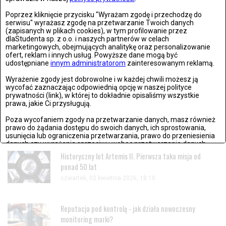
Poprzez kliknięcie przycisku "Wyrażam zgodę i przechodzę do
OSTATNIO DODANE
serwisu" wyrażasz zgodę na przetwarzanie Twoich danych
(zapisanych w plikach cookies), w tym profilowanie przez
dlaStudenta sp. z o.o. i naszych partnerów w celach
marketingowych, obejmujących analitykę oraz personalizowanie
21. rocznica śmierci Jana Pawła II. Wierni zebrali się w
ofert, reklam i innych usług. Powyższe dane mogą być
Watykanie
udostępniane
innym administratorom
zainteresowanym reklamą.
czwartek, 02 kwietnia 2026, 18:08
Wyrażenie zgody jest dobrowolne i w każdej chwili możesz ją
wycofać zaznaczając odpowiednią opcję w naszej polityce
prywatności (link), w której to dokładnie opisaliśmy wszystkie
Życzenia wielkanocne 2026. Piękne, krótkie i gotowe
prawa, jakie Ci przysługują.
teksty na Wielkanoc
Poza wycofaniem zgody na przetwarzanie danych, masz również
czwartek, 02 kwietnia 2026, 13:28
prawo do żądania dostępu do swoich danych, ich sprostowania,
usunięcia lub ograniczenia przetwarzania, prawo do przeniesienia
danych czy wyrażenia sprzeciwu wobec przetwarzania danych.
Historyczny lot Artemis II. Pierwsza taka misja od
Jeżeli nie chcesz wyrazić zgody na przetwarzanie plików cookies,
ponad 50 lat
przejdź do
ustawień zaawansowanych
.
czwartek, 02 kwietnia 2026, 18:10
Wyrażam zgodę i przechodzę do serwisu
Reputacja pod kontrolą - jak działa nowoczesny
monitoring marki?