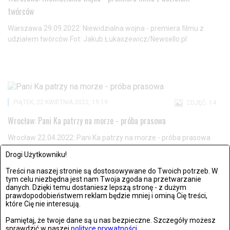
twórców
Warszawa 29.09.2022: Niewidzialna wojna - premiera filmu z
udziałem twórców Fot: Jakub Łukaszewicz/Newsello.pl
PIĄTEK, 22 KWIETNIA 2022, 19:19
ZDJĘĆ: 14
Wrocław: Pani Ka patrzy na morze - próba prasowa
Wrocław 22.04.2022: Pani Ka patrzy na morze - próba prasowa
Fot: Krzysztof Zatycki/Newsello.pl
Drogi Użytkowniku!
Treści na naszej stronie są dostosowywane do Twoich potrzeb. W
tym celu niezbędna jest nam Twoja zgoda na przetwarzanie
danych. Dzięki temu dostaniesz lepszą stronę - z dużym
prawdopodobieństwem reklam będzie mniej i ominą Cię treści,
które Cię nie interesują.
POKAŻ KOLEJNE WYNIKI
Pamiętaj, że twoje dane są u nas bezpieczne. Szczegóły możesz
sprawdzić w naszej
polityce prywatności
.