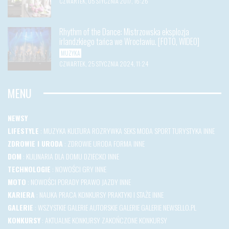
CZWARTEK, 05 STYCZNIA 2017, 16:26
Rhythm of the Dance: Mistrzowska eksplozja
irlandzkiego tańca we Wrocławiu. [FOTO, WIDEO]
MUZYKA
CZWARTEK, 25 STYCZNIA 2024, 11:24
MENU
NEWSY
LIFESTYLE
:
MUZYKA
KULTURA
ROZRYWKA
SEKS
MODA
SPORT
TURYSTYKA
INNE
ZDROWIE I URODA
:
ZDROWIE
URODA
FORMA
INNE
DOM
:
KULINARIA
DLA DOMU
DZIECKO
INNE
TECHNOLOGIE
:
NOWOŚCI
GRY
INNE
MOTO
:
NOWOŚCI
PORADY
PRAWO JAZDY
INNE
KARIERA
:
NAUKA
PRACA
KONKURSY
PRAKTYKI I STAŻE
INNE
GALERIE
:
WSZYSTKIE GALERIE
AUTORSKIE GALERIE
GALERIE NEWSELLO.PL
KONKURSY
:
AKTUALNE KONKURSY
ZAKOŃCZONE KONKURSY