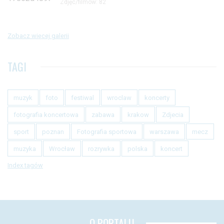
Zdjęc/filmów: 82
Zobacz więcej galerii
TAGI
muzyk
foto
festiwal
wroclaw
koncerty
fotografia koncertowa
zabawa
krakow
Zdjecia
sport
poznan
Fotografia sportowa
warszawa
mecz
muzyka
Wrocław
rozrywka
polska
koncert
Index tagów
O PORTALU