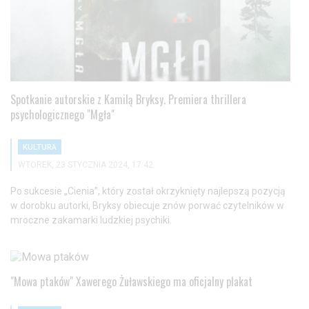
Spotkanie autorskie z Kamilą Bryksy. Premiera thrillera
psychologicznego "Mgła"
KULTURA
WTOREK, 23 STYCZNIA 2024, 17:42
Po sukcesie „Cienia”, który został okrzyknięty najlepszą pozycją
w dorobku autorki, Bryksy obiecuje znów porwać czytelników w
mroczne zakamarki ludzkiej psychiki.
"Mowa ptaków" Xawerego Żuławskiego ma oficjalny plakat