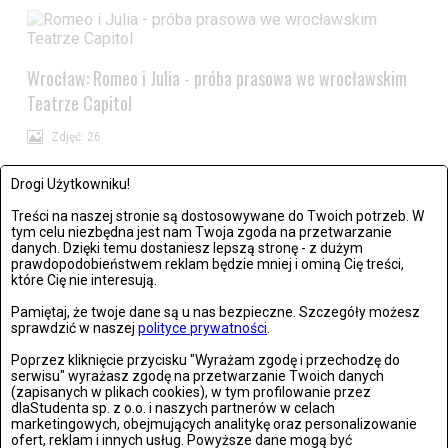
Wrocław: Romeo i Julia - próba prasowa we wrocławskim
Teatrze Capitol
Zdjęć: 26
Drogi Użytkowniku!
Treści na naszej stronie są dostosowywane do Twoich potrzeb. W
tym celu niezbędna jest nam Twoja zgoda na przetwarzanie
danych. Dzięki temu dostaniesz lepszą stronę - z dużym
prawdopodobieństwem reklam będzie mniej i ominą Cię treści,
które Cię nie interesują.
Pamiętaj, że twoje dane są u nas bezpieczne. Szczegóły możesz
sprawdzić w naszej
polityce prywatności
.
Poprzez kliknięcie przycisku "Wyrażam zgodę i przechodzę do
serwisu" wyrażasz zgodę na przetwarzanie Twoich danych
(zapisanych w plikach cookies), w tym profilowanie przez
dlaStudenta sp. z o.o. i naszych partnerów w celach
Stronie Śląskie w ruinach: skutki niszczycielskiej powodzi
marketingowych, obejmujących analitykę oraz personalizowanie
ofert, reklam i innych usług. Powyższe dane mogą być