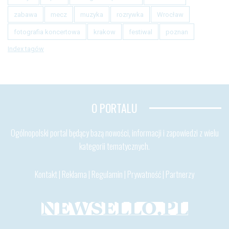
zabawa
mecz
muzyka
rozrywka
Wrocław
fotografia koncertowa
krakow
festiwal
poznan
Index tagów
O PORTALU
Ogólnopolski portal będący bazą nowości, informacji i zapowiedzi z wielu
kategorii tematycznych.
Kontakt
|
Reklama
|
Regulamin
|
Prywatność
|
Partnerzy