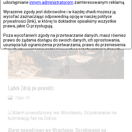
udostępniane
innym administratorom
zainteresowanym reklamą.
Zdjęć: 25
Wyrażenie zgody jest dobrowolne i w każdej chwili możesz ją
wycofać zaznaczając odpowiednią opcję w naszej polityce
prywatności (link), w której to dokładnie opisaliśmy wszystkie
prawa, jakie Ci przysługują.
Poza wycofaniem zgody na przetwarzanie danych, masz również
prawo do żądania dostępu do swoich danych, ich sprostowania,
usunięcia lub ograniczenia przetwarzania, prawo do przeniesienia
danych czy wyrażenia sprzeciwu wobec przetwarzania danych.
Jeżeli nie chcesz wyrazić zgody na przetwarzanie plików cookies,
przejdź do
ustawień zaawansowanych
.
Wyrażam zgodę i przechodzę do serwisu
Lądek Zdrój po powodzi
Zdjęć: 59
Alarm powodziowy we Wrocławiu. Oczekiwanie na