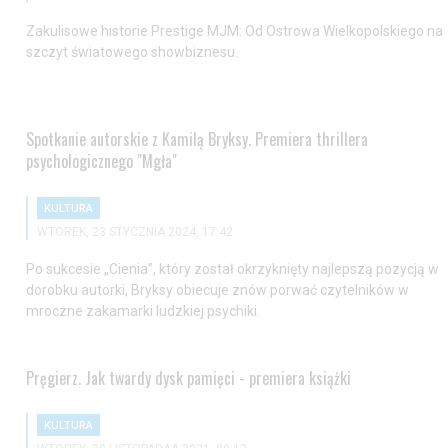
Zakulisowe historie Prestige MJM: Od Ostrowa Wielkopolskiego na
szczyt światowego showbiznesu.
Spotkanie autorskie z Kamilą Bryksy. Premiera thrillera
psychologicznego "Mgła"
KULTURA
WTOREK, 23 STYCZNIA 2024, 17:42
Po sukcesie „Cienia”, który został okrzyknięty najlepszą pozycją w
dorobku autorki, Bryksy obiecuje znów porwać czytelników w
mroczne zakamarki ludzkiej psychiki.
Pręgierz. Jak twardy dysk pamięci - premiera książki
KULTURA