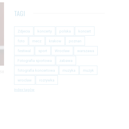
TAGI
Zdjecia
koncerty
polska
koncert
foto
mecz
krakow
poznan
festiwal
sport
Wrocław
warszawa
Fotografia sportowa
zabawa
fotografia koncertowa
muzyka
muzyk
 58
wroclaw
rozrywka
Index tagów