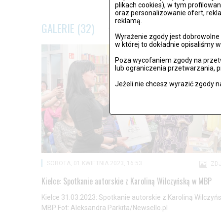
plikach cookies), w tym profilowa
oraz personalizowanie ofert, rek
reklamą.
GALERIE (32)
Wyrażenie zgody jest dobrowolne i
w której to dokładnie opisaliśmy w
Poza wycofaniem zgody na przetw
lub ograniczenia przetwarzania, 
Jeżeli nie chcesz wyrazić zgody n
SOBOTA, 01 KWIETNIA 2023, 16:53
ZDJ
Kielce: Spotkanie autorskie z Karoliną Wilczyńską w MBP
Kielce 31.03.2023: Spotkanie autorskie z Karoliną Wilczyń
MBP Fot: Aleksandra Parkita/Newsello.pl