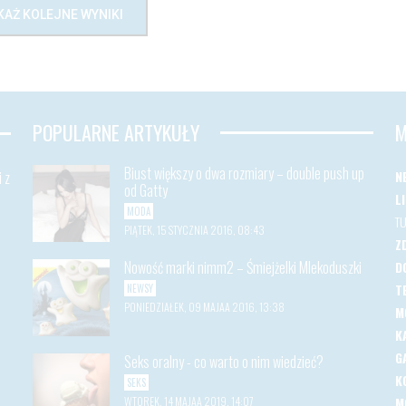
KAŻ KOLEJNE WYNIKI
POPULARNE ARTYKUŁY
M
Biust większy o dwa rozmiary – double push up
 z
N
od Gatty
L
MODA
T
PIĄTEK, 15 STYCZNIA 2016, 08:43
Z
Nowość marki nimm2 – Śmiejżelki Mlekoduszki
D
T
NEWSY
PONIEDZIAŁEK, 09 MAJAA 2016, 13:38
M
K
G
Seks oralny - co warto o nim wiedzieć?
K
SEKS
WTOREK, 14 MAJAA 2019, 14:07
M