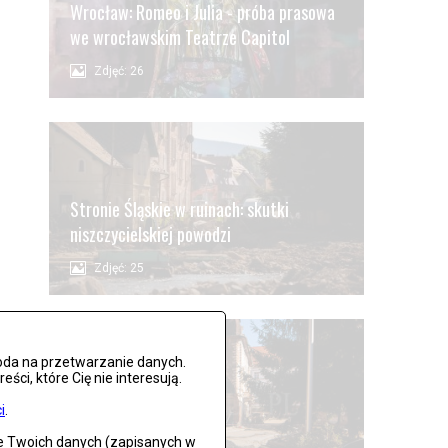
Wrocław: Romeo i Julia - próba prasowa
we wrocławskim Teatrze Capitol
Zdjęć: 26
Stronie Śląskie w ruinach: skutki
niszczycielskiej powodzi
Zdjęć: 25
oda na przetwarzanie danych.
ci, które Cię nie interesują.
i
.
Lądek Zdrój po powodzi
ie Twoich danych (zapisanych w