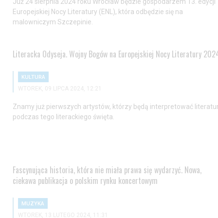
Już 24 sierpnia 2024 roku Wrocław będzie gospodarzem 13. edycji
Europejskiej Nocy Literatury (ENL), która odbędzie się na
malowniczym Szczepinie.
Literacka Odyseja. Wojny Bogów na Europejskiej Nocy Literatury 202
KULTURA
WTOREK, 09 LIPCA 2024, 12:21
Znamy już pierwszych artystów, którzy będą interpretować literatu
podczas tego literackiego święta.
Fascynująca historia, która nie miała prawa się wydarzyć. Nowa,
ciekawa publikacja o polskim rynku koncertowym
MUZYKA
WTOREK, 13 LUTEGO 2024, 11:31