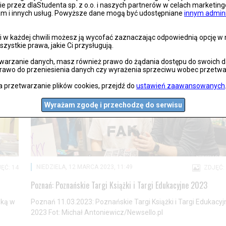
nie przez dlaStudenta sp. z o.o. i naszych partnerów w celach marketin
lam i innych usług. Powyższe dane mogą być udostępniane
innym admin
 w każdej chwili możesz ją wycofać zaznaczając odpowiednią opcję w na
szystkie prawa, jakie Ci przysługują.
arzanie danych, masz również prawo do żądania dostępu do swoich dan
prawo do przeniesienia danych czy wyrażenia sprzeciwu wobec przetwa
a przetwarzanie plików cookies, przejdź do
ustawień zaawansowanych
Wyrażam zgodę i przechodzę do serwisu
NIEDZIELA, 12 MARCA 2023, 11:49
ĘĆ: 14
ZDJĘĆ:
Poznań: Poznańskie Targi Książki i Targi Edukacyjne 2023
ską w
Poznań 11.03.2023: Poznańskie Targi Książki i Targi Edukacyj
2023 Fot: Michał Antoniewicz/Newsello.pl