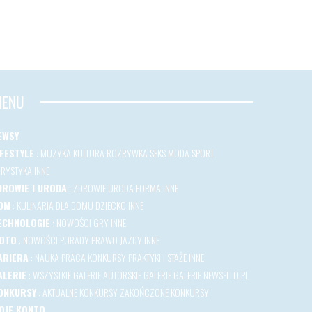
ENU
EWSY
IFESTYLE
:
MUZYKA
KULTURA
ROZRYWKA
SEKS
MODA
SPORT
URYSTYKA
INNE
DROWIE I URODA
:
ZDROWIE
URODA
FORMA
INNE
OM
:
KULINARIA
DLA DOMU
DZIECKO
INNE
ECHNOLOGIE
:
NOWOŚCI
GRY
INNE
OTO
:
NOWOŚCI
PORADY
PRAWO JAZDY
INNE
ARIERA
:
NAUKA
PRACA
KONKURSY
PRAKTYKI I STAŻE
INNE
ALERIE
:
WSZYSTKIE GALERIE
AUTORSKIE GALERIE
GALERIE NEWSELLO.PL
ONKURSY
:
AKTUALNE KONKURSY
ZAKOŃCZONE KONKURSY
OJE KONTO