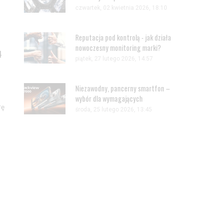
czwartek, 02 kwietnia 2026, 18:10
Reputacja pod kontrolą - jak działa
nowoczesny monitoring marki?
4
piątek, 27 lutego 2026, 14:57
Niezawodny, pancerny smartfon –
wybór dla wymagających
rę
środa, 25 lutego 2026, 13:45