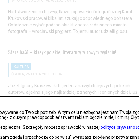
WTOREK, 30 LISTOPADAA 2021, 09:13
Nad stworzeniem tej wyjątkowej opowieści fotograficznej Karol
Krukowski pracował kilka lat, szukając odpowiedniego bohatera.
Ostatecznie wybór padł na obiekt z serca rodzinnego miasta
fotografa – wrocławski pręgierz. To jemu autor udzielił głosu.
Stara baśń – klasyk polskiej literatury w nowym wydaniu!
KULTURA
ŚRODA, 25 LIPCA 2018, 10:36
Józef Ignacy Kraszewski to jeden z najwybitniejszych, polskich
autorów, a jedno z jego najbardziej z znanych i cenionych dzieł, już
niedługo ponownie zawita do księgarni. Nie przegap okazji na
uzupełnienie swojej domowej biblioteczki!
osowywane do Twoich potrzeb. W tym celu niezbędna jest nam Twoja zg
onę - z dużym prawdopodobieństwem reklam będzie mniej i ominą Cię treś
s bezpieczne. Szczegóły możesz sprawdzić w naszej
polityce prywatnośc
KAŻ KOLEJNE WYNIKI
rażam zgodę i przechodzę do serwisu" wyrażasz zgodę na przetwarzan