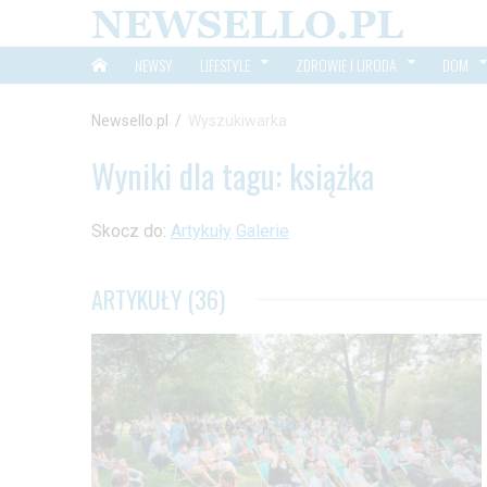
NEWSY
LIFESTYLE
ZDROWIE I URODA
DOM
Newsello.pl
/
Wyszukiwarka
Wyniki dla tagu: książka
Skocz do:
Artykuły
Galerie
ARTYKUŁY (36)