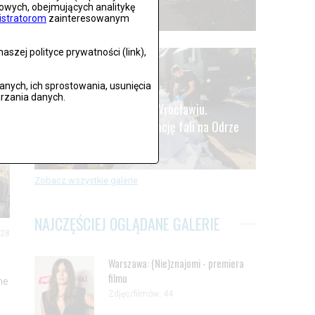
gowych, obejmujących analitykę
Zdjęć: 59
istratorom
zainteresowanym
szej polityce prywatności (link),
ych, ich sprostowania, usunięcia
rzania danych.
Alarm powodziowy we Wrocławiu.
.
Oczekiwanie na kulminację fali na Odrze
Zdjęć: 41
Zobacz wszystkie galerie
NAJCZĘŚCIEJ OGLĄDANE GALERIE
 28
Warszawa: (Nie)znajomi - premiera
filmu
ne
Zdjęc/filmów: 44