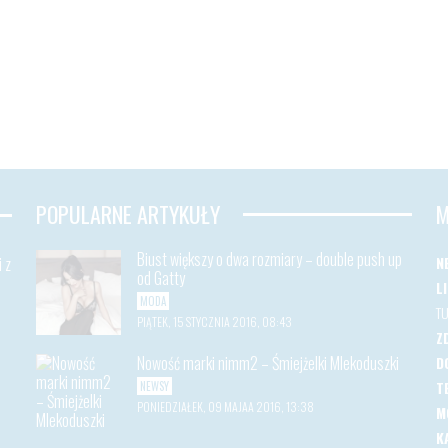
POPULARNE ARTYKUŁY
M
Biust większy o dwa rozmiary – double push up
 z
N
od Gatty
L
MODA
T
PIĄTEK, 15 STYCZNIA 2016, 08:43
Z
Nowość marki nimm2 – Śmiejżelki Mlekoduszki
D
T
NEWSY
PONIEDZIAŁEK, 09 MAJAA 2016, 13:38
M
K