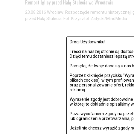
Remont Iglicy przed Halą Stulecia we Wrocławiu
23.08.2016 Wrocław: Rozpoczęcie remontu historycznej Ig
przed Halą Stulecia. Fot: Krzysztof Zatycki/MindMedia
Drogi Użytkowniku!
Treści na naszej stronie są dost
PO
Dzięki temu dostaniesz lepszą str
Pamiętaj, że twoje dane są u na
Poprzez kliknięcie przycisku "Wy
plikach cookies), w tym profilowa
oraz personalizowanie ofert, rek
reklamą.
Wyrażenie zgody jest dobrowolne i
w której to dokładnie opisaliśmy w
Poza wycofaniem zgody na przetw
lub ograniczenia przetwarzania, 
Jeżeli nie chcesz wyrazić zgody n