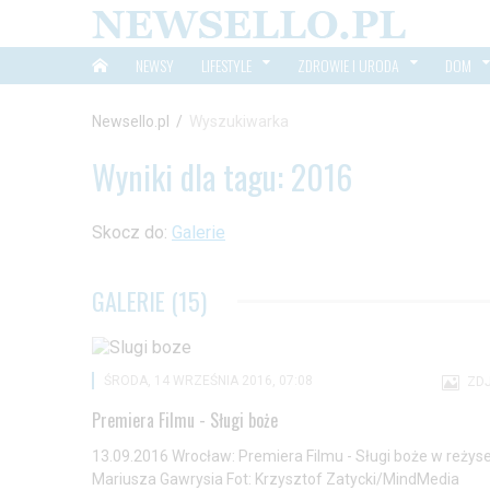
NEWSY
LIFESTYLE
ZDROWIE I URODA
DOM
Newsello.pl
/
Wyszukiwarka
Wyniki dla tagu: 2016
Skocz do:
Galerie
GALERIE (15)
ŚRODA, 14 WRZEŚNIA 2016, 07:08
ZDJ
Premiera Filmu - Sługi boże
13.09.2016 Wrocław: Premiera Filmu - Sługi boże w reżyse
Mariusza Gawrysia Fot: Krzysztof Zatycki/MindMedia