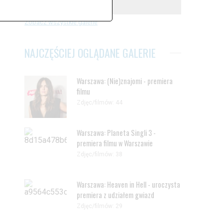
Zdjęć: 41
Zobacz wszystkie galerie
NAJCZĘŚCIEJ OGLĄDANE GALERIE
Warszawa: (Nie)znajomi - premiera
filmu
Zdjęc/filmów: 44
Warszawa: Planeta Singli 3 -
premiera filmu w Warszawie
Zdjęc/filmów: 38
Warszawa: Heaven in Hell - uroczysta
premiera z udziałem gwiazd
Zdjęc/filmów: 29