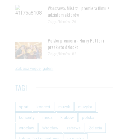
Warszawa: Mistrz - premiera filmu z
udziałem aktorów
Zdjęc/filmów: 26
Polska premiera - Harry Potter i
przeklęte dziecko
Zdjęc/filmów: 82
Zobacz więcej galerii
TAGI
sport
koncert
muzyk
muzyka
koncerty
mecz
krakow
polska
wroclaw
Wrocław
zabawa
Zdjecia
fotografia koncertowa
rozrywka