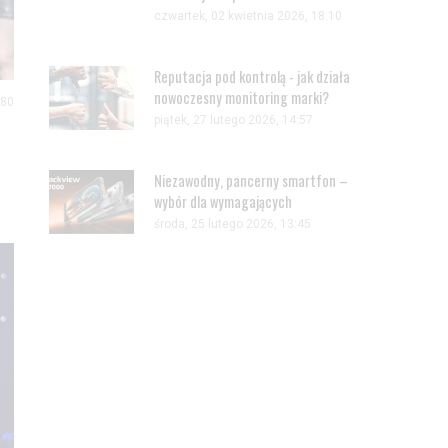
czwartek, 02 kwietnia 2026, 18:10
Reputacja pod kontrolą - jak działa
nowoczesny monitoring marki?
180
piątek, 27 lutego 2026, 14:57
Niezawodny, pancerny smartfon –
wybór dla wymagających
środa, 25 lutego 2026, 13:45