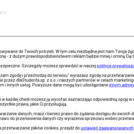
licy
osowywane do Twoich potrzeb. W tym celu niezbędna jest nam Twoja zg
KAŻ KOLEJNE WYNIKI
onę - z dużym prawdopodobieństwem reklam będzie mniej i ominą Cię treś
s bezpieczne. Szczegóły możesz sprawdzić w naszej
polityce prywatnośc
rażam zgodę i przechodzę do serwisu" wyrażasz zgodę na przetwarzan
nie przez dlaStudenta sp. z o.o. i naszych partnerów w celach marketin
lam i innych usług. Powyższe dane mogą być udostępniane
innym admin
 w każdej chwili możesz ją wycofać zaznaczając odpowiednią opcję w na
szystkie prawa, jakie Ci przysługują.
arzanie danych, masz również prawo do żądania dostępu do swoich dan
prawo do przeniesienia danych czy wyrażenia sprzeciwu wobec przetwa
a przetwarzanie plików cookies, przejdź do
ustawień zaawansowanych