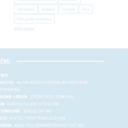
warszawa
festiwal
poznan
foto
Fotografia sportowa
Index tagów
ENU
EWSY
IFESTYLE
:
MUZYKA
KULTURA
ROZRYWKA
SEKS
MODA
SPORT
URYSTYKA
INNE
DROWIE I URODA
:
ZDROWIE
URODA
FORMA
INNE
OM
:
KULINARIA
DLA DOMU
DZIECKO
INNE
ECHNOLOGIE
:
NOWOŚCI
GRY
INNE
OTO
:
NOWOŚCI
PORADY
PRAWO JAZDY
INNE
ARIERA
:
NAUKA
PRACA
KONKURSY
PRAKTYKI I STAŻE
INNE