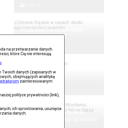
Zdjęć: 26
Stronie Śląskie w ruinach: skutki
niszczycielskiej powodzi
Zdjęć: 25
oda na przetwarzanie danych.
ci, które Cię nie interesują.
i
.
ie Twoich danych (zapisanych w
Lądek Zdrój po powodzi
gowych, obejmujących analitykę
istratorom
zainteresowanym
Zdjęć: 59
szej polityce prywatności (link),
ych, ich sprostowania, usunięcia
Alarm powodziowy we Wrocławiu.
rzania danych.
Oczekiwanie na kulminację fali na Odrze
.