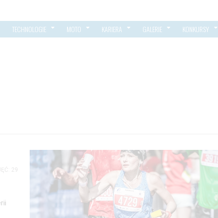
TECHNOLOGIE
MOTO
KARIERA
GALERIE
KONKURSY
ĘĆ: 29
rii