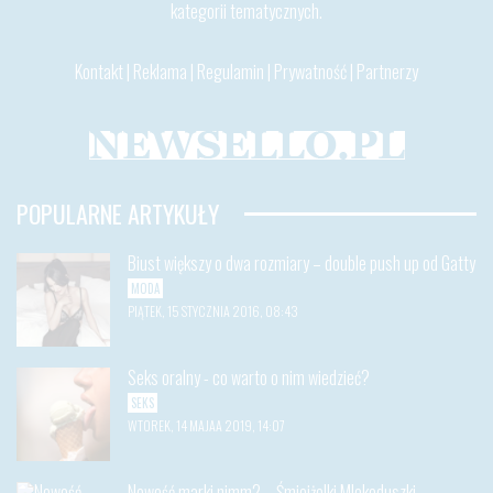
kategorii tematycznych.
Kontakt
|
Reklama
|
Regulamin
|
Prywatność
|
Partnerzy
POPULARNE ARTYKUŁY
Biust większy o dwa rozmiary – double push up od Gatty
MODA
PIĄTEK, 15 STYCZNIA 2016, 08:43
Seks oralny - co warto o nim wiedzieć?
SEKS
WTOREK, 14 MAJAA 2019, 14:07
Nowość marki nimm2 – Śmiejżelki Mlekoduszki