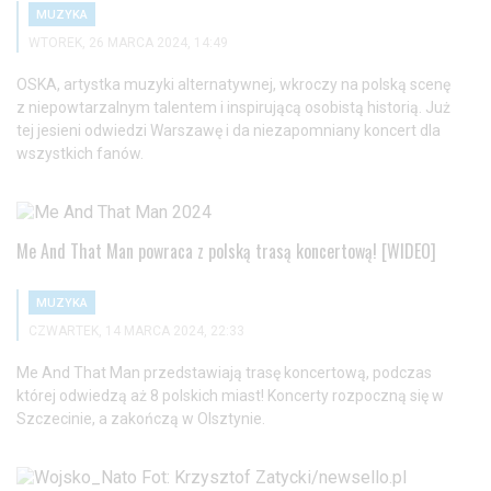
MUZYKA
WTOREK, 26 MARCA 2024, 14:49
OSKA, artystka muzyki alternatywnej, wkroczy na polską scenę
z niepowtarzalnym talentem i inspirującą osobistą historią. Już
tej jesieni odwiedzi Warszawę i da niezapomniany koncert dla
wszystkich fanów.
Me And That Man powraca z polską trasą koncertową! [WIDEO]
MUZYKA
CZWARTEK, 14 MARCA 2024, 22:33
Me And That Man przedstawiają trasę koncertową, podczas
której odwiedzą aż 8 polskich miast! Koncerty rozpoczną się w
Szczecinie, a zakończą w Olsztynie.