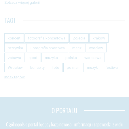
Zobacz więcej galerii
TAGI
koncert
fotografia koncertowa
Zdjecia
krakow
rozrywka
Fotografia sportowa
mecz
wroclaw
zabawa
sport
muzyka
polska
warszawa
Wrocław
koncerty
foto
poznan
muzyk
festiwal
Index tagów
O PORTALU
Ogólnopolski portal będący bazą nowości, informacji i zapowiedzi z wielu