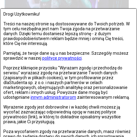
Drogi Użytkowniku!
Treści na naszej stronie są dostosowywane do Twoich potrzeb. W
tym celu niezbędna jest nam Twoja zgoda na przetwarzanie
danych. Dzięki temu dostaniesz lepszą stronę - z dużym
prawdopodobieństwem reklam będzie mniej i ominą Cię treści,
NIEDZIELA, 11 WRZEŚNIA 2022, 12:18
ZDJĘĆ: 17
które Cię nie interesują.
Warszawa: Garmarna zagrała w Warszawie
Pamiętaj, że twoje dane są u nas bezpieczne. Szczegóły możesz
sprawdzić w naszej
polityce prywatności
.
Warszawa 10.09.2022: Garmarna zagrała w Warszawie Fot:
Poprzez kliknięcie przycisku "Wyrażam zgodę i przechodzę do
Olga Pawuła/Newsello.pl
serwisu" wyrażasz zgodę na przetwarzanie Twoich danych
(zapisanych w plikach cookies), w tym profilowanie przez
dlaStudenta sp. z o.o. i naszych partnerów w celach
marketingowych, obejmujących analitykę oraz personalizowanie
ofert, reklam i innych usług. Powyższe dane mogą być
udostępniane
innym administratorom
zainteresowanym reklamą.
Wyrażenie zgody jest dobrowolne i w każdej chwili możesz ją
POKAŻ KOLEJNE WYNIKI
wycofać zaznaczając odpowiednią opcję w naszej polityce
prywatności (link), w której to dokładnie opisaliśmy wszystkie
prawa, jakie Ci przysługują.
OSTATNIO DODANE
Poza wycofaniem zgody na przetwarzanie danych, masz również
prawo do żądania dostępu do swoich danych, ich sprostowania,