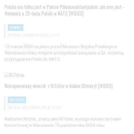
Polska nie tylko jest w Pakcie Północnoatlantyckim, ale nim jest -
Hołownia o 25-leciu Polski w NATO [WIDEO]
NEWSY
ŚRODA, 13 MARCA 2024, 14:17
12 marca 2024 na placu przed Muzeum Wojska Polskiego w
Warszawie miały miejsce uroczystości związane z 25. rocznicą
przystąpienia Polski do NATO.
Niezapomniany wieczór z RiTchie w klubie Chmury! [WIDEO]
MUZYKA
ŚRODA, 28 LUTEGO 2024, 15:25
Nathaniel Ritchie, znany jako RiTchie, wystąpi solowo na trasie
koncertowej w Warszawie 15 października 2024 roku.