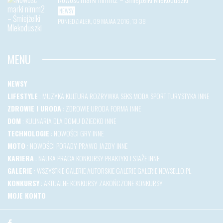
NEWSY
PONIEDZIAŁEK, 09 MAJAA 2016, 13:38
MENU
NEWSY
LIFESTYLE
:
MUZYKA
KULTURA
ROZRYWKA
SEKS
MODA
SPORT
TURYSTYKA
INNE
ZDROWIE I URODA
:
ZDROWIE
URODA
FORMA
INNE
DOM
:
KULINARIA
DLA DOMU
DZIECKO
INNE
TECHNOLOGIE
:
NOWOŚCI
GRY
INNE
MOTO
:
NOWOŚCI
PORADY
PRAWO JAZDY
INNE
KARIERA
:
NAUKA
PRACA
KONKURSY
PRAKTYKI I STAŻE
INNE
GALERIE
:
WSZYSTKIE GALERIE
AUTORSKIE GALERIE
GALERIE NEWSELLO.PL
KONKURSY
:
AKTUALNE KONKURSY
ZAKOŃCZONE KONKURSY
MOJE KONTO