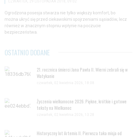
CZWARTEK, 29 LISTOPADAA 2018, 09:02
Ogrodzona posesja stwarza nie tylko większy komfort, bo
można ukryć się przed ciekawskimi spojrzeniami sąsiadów, lecz
również w znacznym stopniu wpłynie na poczucie
bezpieczeństwa.
OSTATNIO DODANE
21. rocznica śmierci Jana Pawła II. Wierni zebrali się w
Watykanie
czwartek, 02 kwietnia 2026, 18:08
Życzenia wielkanocne 2026. Piękne, krótkie i gotowe
teksty na Wielkanoc
czwartek, 02 kwietnia 2026, 13:28
Historyczny lot Artemis II. Pierwsza taka misja od