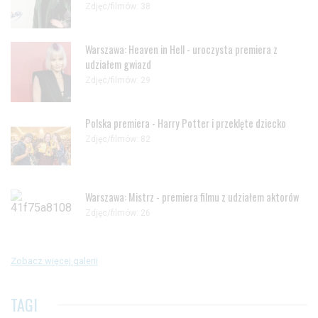
Zdjęc/filmów: 38
Warszawa: Heaven in Hell - uroczysta premiera z
udziałem gwiazd
Zdjęc/filmów: 29
Polska premiera - Harry Potter i przeklęte dziecko
Zdjęc/filmów: 82
Warszawa: Mistrz - premiera filmu z udziałem aktorów
Zdjęc/filmów: 26
Zobacz więcej galerii
TAGI