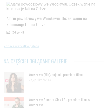
danych czy wyrażenia sprzeciwu wobec przetwarzania danych.
Jeżeli nie chcesz wyrazić zgody na przetwarzanie plików cookies,
przejdź do
ustawień zaawansowanych
.
Alarm powodziowy we Wrocławiu. Oczekiwanie na
Wyrażam zgodę i przechodzę do serwisu
kulminację fali na Odrze
Zdjęć: 41
Zobacz wszystkie galerie
NAJCZĘŚCIEJ OGLĄDANE GALERIE
Warszawa: (Nie)znajomi - premiera filmu
Zdjęc/filmów: 44
Warszawa: Planeta Singli 3 - premiera filmu w
Warszawie