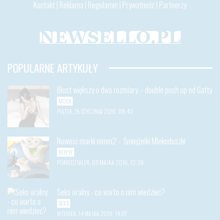
Kontakt
|
Reklama
|
Regulamin
|
Prywatność
|
Partnerzy
POPULARNE ARTYKUŁY
Biust większy o dwa rozmiary – double push up od Gatty
MODA
PIĄTEK, 15 STYCZNIA 2016, 08:43
Nowość marki nimm2 – Śmiejżelki Mlekoduszki
NEWSY
PONIEDZIAŁEK, 09 MAJAA 2016, 13:38
Seks oralny - co warto o nim wiedzieć?
SEKS
WTOREK, 14 MAJAA 2019, 14:07