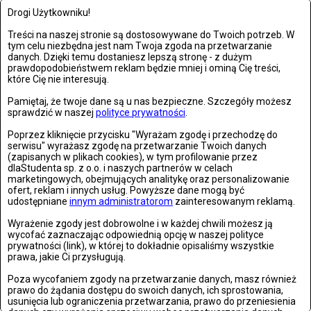
Drogi Użytkowniku!
Stronie Śląskie w ruinach: skutki niszczycielskiej powodzi
Treści na naszej stronie są dostosowywane do Twoich potrzeb. W
tym celu niezbędna jest nam Twoja zgoda na przetwarzanie
danych. Dzięki temu dostaniesz lepszą stronę - z dużym
Zdjęć: 25
prawdopodobieństwem reklam będzie mniej i ominą Cię treści,
które Cię nie interesują.
Pamiętaj, że twoje dane są u nas bezpieczne. Szczegóły możesz
sprawdzić w naszej
polityce prywatności
.
Poprzez kliknięcie przycisku "Wyrażam zgodę i przechodzę do
serwisu" wyrażasz zgodę na przetwarzanie Twoich danych
(zapisanych w plikach cookies), w tym profilowanie przez
dlaStudenta sp. z o.o. i naszych partnerów w celach
marketingowych, obejmujących analitykę oraz personalizowanie
ofert, reklam i innych usług. Powyższe dane mogą być
udostępniane
innym administratorom
zainteresowanym reklamą.
Wyrażenie zgody jest dobrowolne i w każdej chwili możesz ją
wycofać zaznaczając odpowiednią opcję w naszej polityce
prywatności (link), w której to dokładnie opisaliśmy wszystkie
prawa, jakie Ci przysługują.
Lądek Zdrój po powodzi
Poza wycofaniem zgody na przetwarzanie danych, masz również
Zdjęć: 59
prawo do żądania dostępu do swoich danych, ich sprostowania,
usunięcia lub ograniczenia przetwarzania, prawo do przeniesienia