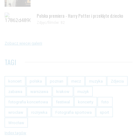
Polska premiera - Harry Potter i przeklęte dziecko
Zdjęc/filmów: 82
Zobacz więcej galerii
TAGI
koncert
polska
poznan
mecz
muzyka
Zdjecia
zabawa
warszawa
krakow
muzyk
fotografia koncertowa
festiwal
koncerty
foto
wroclaw
rozrywka
Fotografia sportowa
sport
Wrocław
Index tagów