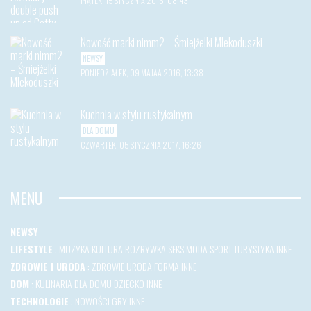
PIĄTEK, 15 STYCZNIA 2016, 08:43
Nowość marki nimm2 – Śmiejżelki Mlekoduszki
NEWSY
PONIEDZIAŁEK, 09 MAJAA 2016, 13:38
Kuchnia w stylu rustykalnym
DLA DOMU
CZWARTEK, 05 STYCZNIA 2017, 16:26
MENU
NEWSY
LIFESTYLE
:
MUZYKA
KULTURA
ROZRYWKA
SEKS
MODA
SPORT
TURYSTYKA
INNE
ZDROWIE I URODA
:
ZDROWIE
URODA
FORMA
INNE
DOM
:
KULINARIA
DLA DOMU
DZIECKO
INNE
TECHNOLOGIE
:
NOWOŚCI
GRY
INNE