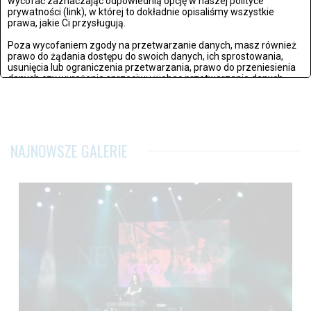
wycofać zaznaczając odpowiednią opcję w naszej polityce
prywatności (link), w której to dokładnie opisaliśmy wszystkie
prawa, jakie Ci przysługują.
Poza wycofaniem zgody na przetwarzanie danych, masz również
prawo do żądania dostępu do swoich danych, ich sprostowania,
usunięcia lub ograniczenia przetwarzania, prawo do przeniesienia
danych czy wyrażenia sprzeciwu wobec przetwarzania danych.
Jeżeli nie chcesz wyrazić zgody na przetwarzanie plików cookies,
przejdź do
ustawień zaawansowanych
.
Wyrażam zgodę i przechodzę do serwisu
NAJNOWSZE GALERIE