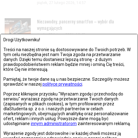
piątek, 27 lutego 2026, 14:57
Niezawodny, pancerny smartfon – wybór dla
wymagających
środa, 25 lutego 2026, 13:45
Drogi Użytkowniku!
Treści na naszej stronie są dostosowywane do Twoich potrzeb. W
tym celu niezbędna jest nam Twoja zgoda na przetwarzanie
danych. Dzięki temu dostaniesz lepszą stronę - z dużym
prawdopodobieństwem reklam będzie mniej i ominą Cię treści,
które Cię nie interesują.
Pamiętaj, że twoje dane są u nas bezpieczne. Szczegóły możesz
sprawdzić w naszej
polityce prywatności
.
Poprzez kliknięcie przycisku "Wyrażam zgodę i przechodzę do
serwisu" wyrażasz zgodę na przetwarzanie Twoich danych
(zapisanych w plikach cookies), w tym profilowanie przez
dlaStudenta sp. z o.o. i naszych partnerów w celach
marketingowych, obejmujących analitykę oraz personalizowanie
ofert, reklam i innych usług. Powyższe dane mogą być
udostępniane
innym administratorom
zainteresowanym reklamą.
Wyrażenie zgody jest dobrowolne i w każdej chwili możesz ją