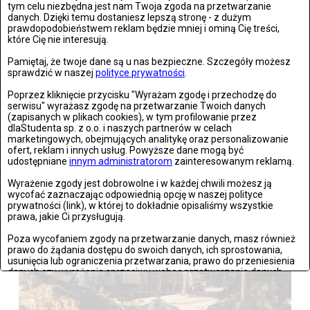
tym celu niezbędna jest nam Twoja zgoda na przetwarzanie
danych. Dzięki temu dostaniesz lepszą stronę - z dużym
prawdopodobieństwem reklam będzie mniej i ominą Cię treści,
które Cię nie interesują.
Pamiętaj, że twoje dane są u nas bezpieczne. Szczegóły możesz
sprawdzić w naszej
polityce prywatności
.
Poprzez kliknięcie przycisku "Wyrażam zgodę i przechodzę do
serwisu" wyrażasz zgodę na przetwarzanie Twoich danych
(zapisanych w plikach cookies), w tym profilowanie przez
dlaStudenta sp. z o.o. i naszych partnerów w celach
marketingowych, obejmujących analitykę oraz personalizowanie
Stronie Śląskie w ruinach: skutki niszczycielskiej powodzi
ofert, reklam i innych usług. Powyższe dane mogą być
udostępniane
innym administratorom
zainteresowanym reklamą.
Zdjęć: 25
Wyrażenie zgody jest dobrowolne i w każdej chwili możesz ją
wycofać zaznaczając odpowiednią opcję w naszej polityce
prywatności (link), w której to dokładnie opisaliśmy wszystkie
prawa, jakie Ci przysługują.
Poza wycofaniem zgody na przetwarzanie danych, masz również
prawo do żądania dostępu do swoich danych, ich sprostowania,
usunięcia lub ograniczenia przetwarzania, prawo do przeniesienia
danych czy wyrażenia sprzeciwu wobec przetwarzania danych.
Jeżeli nie chcesz wyrazić zgody na przetwarzanie plików cookies,
przejdź do
ustawień zaawansowanych
.