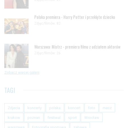
Polska premiera - Harry Potter i przeklęte dziecko
Zdjęc/filmów: 82
Warszawa: Mistrz - premiera filmu z udziałem aktorów
Zdjęc/filmów: 26
Zobacz więcej galerii
TAGI
Zdjecia
koncerty
polska
koncert
foto
mecz
krakow
poznan
festiwal
sport
Wrocław
warszawa
Fotografia sportowa
zabawa