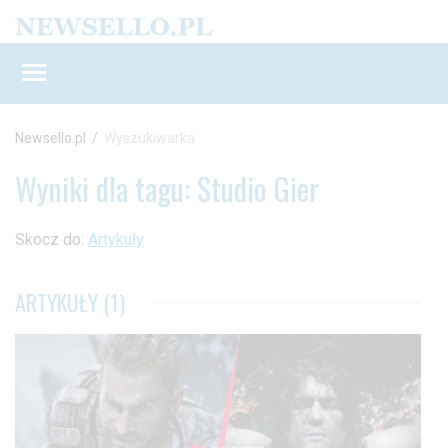
Newsello.pl
/
Wyszukiwarka
Wyniki dla tagu: Studio Gier
Skocz do:
Artykuły
ARTYKUŁY (1)