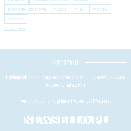
fotografia koncertowa
muzyka
muzyk
wroclaw
rozrywka
Index tagów
O PORTALU
Ogólnopolski portal będący bazą nowości, informacji i zapowiedzi z wielu
kategorii tematycznych.
Kontakt
|
Reklama
|
Regulamin
|
Prywatność
|
Partnerzy