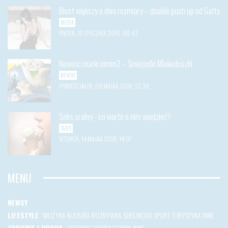
Biust większy o dwa rozmiary – double push up od Gatty
MODA
PIĄTEK, 15 STYCZNIA 2016, 08:43
Nowość marki nimm2 – Śmiejżelki Mlekoduszki
NEWSY
PONIEDZIAŁEK, 09 MAJAA 2016, 13:38
Seks oralny - co warto o nim wiedzieć?
SEKS
WTOREK, 14 MAJAA 2019, 14:07
MENU
NEWSY
LIFESTYLE
:
MUZYKA
KULTURA
ROZRYWKA
SEKS
MODA
SPORT
TURYSTYKA
INNE
ZDROWIE I URODA
:
ZDROWIE
URODA
FORMA
INNE