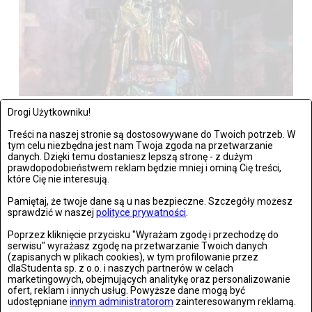
Drogi Użytkowniku!
Wrocław: Romeo i Julia - próba prasowa we wrocławskim
Teatrze Capitol
Treści na naszej stronie są dostosowywane do Twoich potrzeb. W
tym celu niezbędna jest nam Twoja zgoda na przetwarzanie
danych. Dzięki temu dostaniesz lepszą stronę - z dużym
Zdjęć: 26
prawdopodobieństwem reklam będzie mniej i ominą Cię treści,
które Cię nie interesują.
Pamiętaj, że twoje dane są u nas bezpieczne. Szczegóły możesz
sprawdzić w naszej
polityce prywatności
.
Stronie Śląskie w ruinach: skutki niszczycielskiej powodzi
Poprzez kliknięcie przycisku "Wyrażam zgodę i przechodzę do
serwisu" wyrażasz zgodę na przetwarzanie Twoich danych
(zapisanych w plikach cookies), w tym profilowanie przez
Zdjęć: 25
dlaStudenta sp. z o.o. i naszych partnerów w celach
marketingowych, obejmujących analitykę oraz personalizowanie
ofert, reklam i innych usług. Powyższe dane mogą być
udostępniane
innym administratorom
zainteresowanym reklamą.