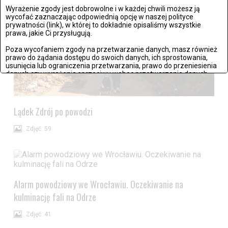
Wyrażenie zgody jest dobrowolne i w każdej chwili możesz ją
wycofać zaznaczając odpowiednią opcję w naszej polityce
prywatności (link), w której to dokładnie opisaliśmy wszystkie
prawa, jakie Ci przysługują.
Poza wycofaniem zgody na przetwarzanie danych, masz również
prawo do żądania dostępu do swoich danych, ich sprostowania,
usunięcia lub ograniczenia przetwarzania, prawo do przeniesienia
danych czy wyrażenia sprzeciwu wobec przetwarzania danych.
Jeżeli nie chcesz wyrazić zgody na przetwarzanie plików cookies,
przejdź do
ustawień zaawansowanych
.
Lądek Zdrój po powodzi
Wyrażam zgodę i przechodzę do serwisu
Zdjęć: 59
Alarm powodziowy we Wrocławiu. Oczekiwanie na
kulminację fali na Odrze
Zdjęć: 41