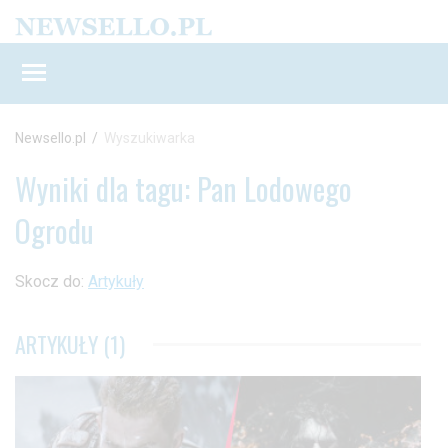
Newsello.pl
/
Wyszukiwarka
Wyniki dla tagu: Pan Lodowego
Ogrodu
Skocz do:
Artykuły
ARTYKUŁY (1)