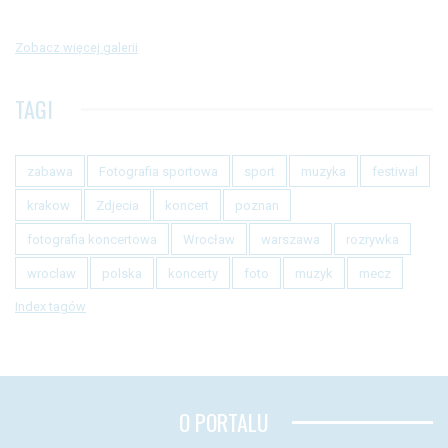
Zobacz więcej galerii
TAGI
zabawa
Fotografia sportowa
sport
muzyka
festiwal
krakow
Zdjecia
koncert
poznan
fotografia koncertowa
Wrocław
warszawa
rozrywka
wroclaw
polska
koncerty
foto
muzyk
mecz
Index tagów
O PORTALU