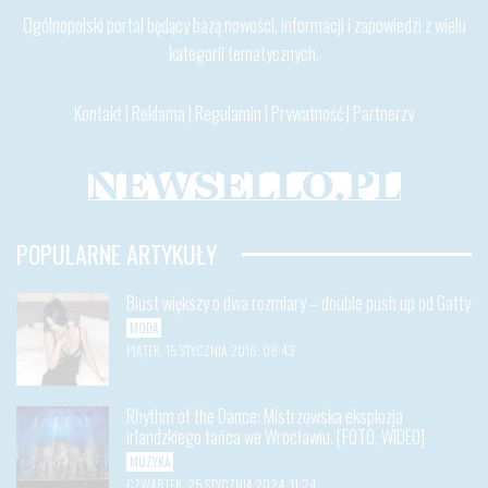
Ogólnopolski portal będący bazą nowości, informacji i zapowiedzi z wielu
kategorii tematycznych.
Kontakt
|
Reklama
|
Regulamin
|
Prywatność
|
Partnerzy
POPULARNE ARTYKUŁY
Biust większy o dwa rozmiary – double push up od Gatty
MODA
PIĄTEK, 15 STYCZNIA 2016, 08:43
Rhythm of the Dance: Mistrzowska eksplozja
irlandzkiego tańca we Wrocławiu. [FOTO, WIDEO]
MUZYKA
CZWARTEK, 25 STYCZNIA 2024, 11:24