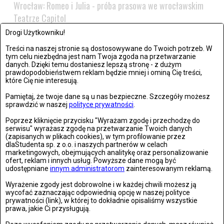
Wrocław: Romeo i Julia - próba prasowa we wrocławskim
Teatrze Capitol
Drogi Użytkowniku!
Zdjęć: 26
Treści na naszej stronie są dostosowywane do Twoich potrzeb. W
tym celu niezbędna jest nam Twoja zgoda na przetwarzanie
danych. Dzięki temu dostaniesz lepszą stronę - z dużym
prawdopodobieństwem reklam będzie mniej i ominą Cię treści,
które Cię nie interesują.
Stronie Śląskie w ruinach: skutki niszczycielskiej powodzi
Pamiętaj, że twoje dane są u nas bezpieczne. Szczegóły możesz
sprawdzić w naszej
polityce prywatności
.
Zdjęć: 25
Poprzez kliknięcie przycisku "Wyrażam zgodę i przechodzę do
serwisu" wyrażasz zgodę na przetwarzanie Twoich danych
(zapisanych w plikach cookies), w tym profilowanie przez
dlaStudenta sp. z o.o. i naszych partnerów w celach
marketingowych, obejmujących analitykę oraz personalizowanie
ofert, reklam i innych usług. Powyższe dane mogą być
udostępniane
innym administratorom
zainteresowanym reklamą.
Wyrażenie zgody jest dobrowolne i w każdej chwili możesz ją
wycofać zaznaczając odpowiednią opcję w naszej polityce
prywatności (link), w której to dokładnie opisaliśmy wszystkie
prawa, jakie Ci przysługują.