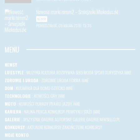
Nowość marki nimm2 – Śmiejżelki Mlekoduszki
NEWSY
PONIEDZIAŁEK, 09 MAJAA 2016, 13:38
MENU
NEWSY
LIFESTYLE
:
MUZYKA
KULTURA
ROZRYWKA
SEKS
MODA
SPORT
TURYSTYKA
INNE
ZDROWIE I URODA
:
ZDROWIE
URODA
FORMA
INNE
DOM
:
KULINARIA
DLA DOMU
DZIECKO
INNE
TECHNOLOGIE
:
NOWOŚCI
GRY
INNE
MOTO
:
NOWOŚCI
PORADY
PRAWO JAZDY
INNE
KARIERA
:
NAUKA
PRACA
KONKURSY
PRAKTYKI I STAŻE
INNE
GALERIE
:
WSZYSTKIE GALERIE
AUTORSKIE GALERIE
GALERIE NEWSELLO.PL
KONKURSY
:
AKTUALNE KONKURSY
ZAKOŃCZONE KONKURSY
MOJE KONTO