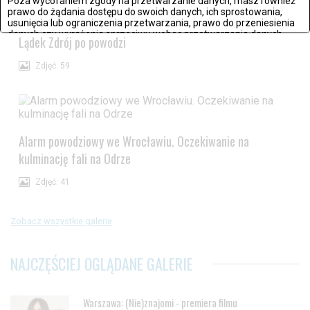
Poza wycofaniem zgody na przetwarzanie danych, masz również
prawo do żądania dostępu do swoich danych, ich sprostowania,
usunięcia lub ograniczenia przetwarzania, prawo do przeniesienia
danych czy wyrażenia sprzeciwu wobec przetwarzania danych.
Lądek Zdrój po powodzi
Jeżeli nie chcesz wyrazić zgody na przetwarzanie plików cookies,
Zdjęć: 59
przejdź do
ustawień zaawansowanych
.
Wyrażam zgodę i przechodzę do serwisu
Alarm powodziowy we Wrocławiu. Oczekiwanie na
kulminację fali na Odrze
Zdjęć: 41
Zobacz wszystkie galerie
NAJCZĘŚCIEJ OGLĄDANE GALERIE
Warszawa: (Nie)znajomi - premiera filmu