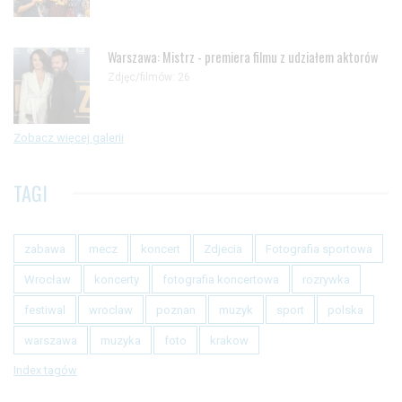
Warszawa: Mistrz - premiera filmu z udziałem aktorów
Zdjęc/filmów: 26
Zobacz więcej galerii
TAGI
zabawa
mecz
koncert
Zdjecia
Fotografia sportowa
Wrocław
koncerty
fotografia koncertowa
rozrywka
festiwal
wroclaw
poznan
muzyk
sport
polska
warszawa
muzyka
foto
krakow
Index tagów