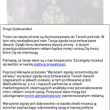
Drogi Użytkowniku!
Treści na naszej stronie są dostosowywane do Twoich potrzeb. W
tym celu niezbędna jest nam Twoja zgoda na przetwarzanie
danych. Dzięki temu dostaniesz lepszą stronę - z dużym
prawdopodobieństwem reklam będzie mniej i ominą Cię treści,
Wrocław: Romeo i Julia - próba prasowa we wrocławskim
które Cię nie interesują.
Teatrze Capitol
Pamiętaj, że twoje dane są u nas bezpieczne. Szczegóły możesz
sprawdzić w naszej
polityce prywatności
.
Zdjęć: 26
Poprzez kliknięcie przycisku "Wyrażam zgodę i przechodzę do
serwisu" wyrażasz zgodę na przetwarzanie Twoich danych
(zapisanych w plikach cookies), w tym profilowanie przez
dlaStudenta sp. z o.o. i naszych partnerów w celach
marketingowych, obejmujących analitykę oraz personalizowanie
ofert, reklam i innych usług. Powyższe dane mogą być
udostępniane
innym administratorom
zainteresowanym reklamą.
Wyrażenie zgody jest dobrowolne i w każdej chwili możesz ją
wycofać zaznaczając odpowiednią opcję w naszej polityce