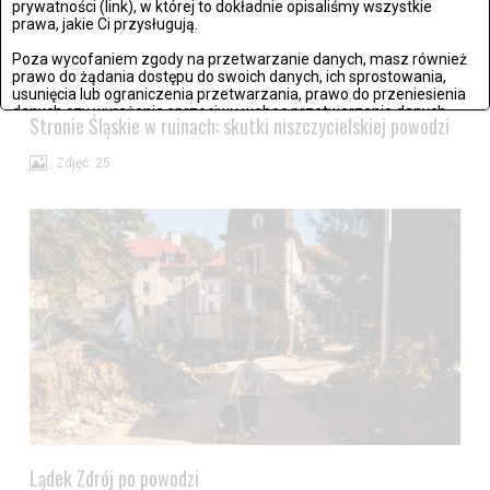
prywatności (link), w której to dokładnie opisaliśmy wszystkie
prawa, jakie Ci przysługują.
Poza wycofaniem zgody na przetwarzanie danych, masz również
prawo do żądania dostępu do swoich danych, ich sprostowania,
usunięcia lub ograniczenia przetwarzania, prawo do przeniesienia
danych czy wyrażenia sprzeciwu wobec przetwarzania danych.
Stronie Śląskie w ruinach: skutki niszczycielskiej powodzi
Jeżeli nie chcesz wyrazić zgody na przetwarzanie plików cookies,
przejdź do
ustawień zaawansowanych
.
Zdjęć: 25
Wyrażam zgodę i przechodzę do serwisu
Lądek Zdrój po powodzi