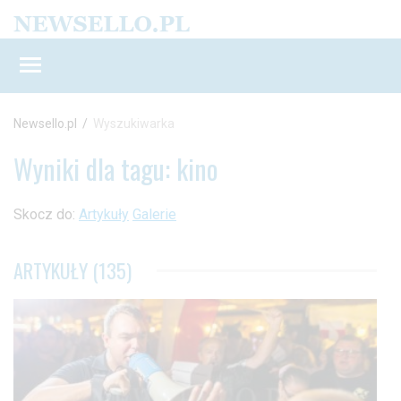
Newsello.pl
/
Wyszukiwarka
Wyniki dla tagu: kino
Skocz do:
Artykuły
Galerie
ARTYKUŁY (135)