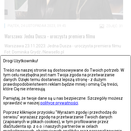
PIĄTEK, 24 LISTOPADAA 2023, 09:45
ZDJĘĆ: 31
Warszawa: Jedna Dusza - uroczysta premiera filmu
Warszawa 23.11.2023: Jedna Dusza - uroczysta premiera filmu
Fot: Dominika Grydź /Newsello.pl
Drogi Użytkowniku!
Treści na naszej stronie są dostosowywane do Twoich potrzeb. W
tym celu niezbędna jest nam Twoja zgoda na przetwarzanie
danych. Dzięki temu dostaniesz lepszą stronę - z dużym
prawdopodobieństwem reklam będzie mniej i ominą Cię treści,
POKAŻ KOLEJNE WYNIKI
które Cię nie interesują.
Pamiętaj, że twoje dane są u nas bezpieczne. Szczegóły możesz
sprawdzić w naszej
polityce prywatności
.
OSTATNIO DODANE
Poprzez kliknięcie przycisku "Wyrażam zgodę i przechodzę do
serwisu" wyrażasz zgodę na przetwarzanie Twoich danych
(zapisanych w plikach cookies), w tym profilowanie przez
dlaStudenta sp. z o.o. i naszych partnerów w celach
21. rocznica śmierci Jana Pawła II. Wierni zebrali się w