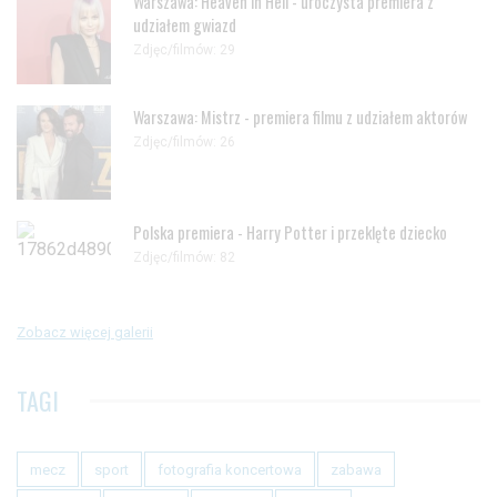
Warszawa: Heaven in Hell - uroczysta premiera z
udziałem gwiazd
Zdjęc/filmów: 29
Warszawa: Mistrz - premiera filmu z udziałem aktorów
Zdjęc/filmów: 26
Polska premiera - Harry Potter i przeklęte dziecko
Zdjęc/filmów: 82
Zobacz więcej galerii
TAGI
mecz
sport
fotografia koncertowa
zabawa