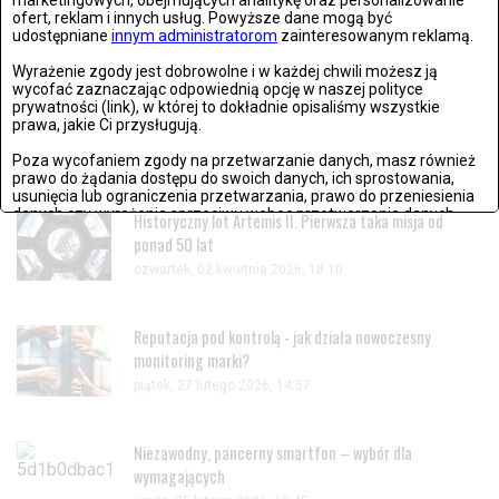
marketingowych, obejmujących analitykę oraz personalizowanie
Watykanie
ofert, reklam i innych usług. Powyższe dane mogą być
udostępniane
innym administratorom
zainteresowanym reklamą.
czwartek, 02 kwietnia 2026, 18:08
Wyrażenie zgody jest dobrowolne i w każdej chwili możesz ją
wycofać zaznaczając odpowiednią opcję w naszej polityce
Życzenia wielkanocne 2026. Piękne, krótkie i gotowe
prywatności (link), w której to dokładnie opisaliśmy wszystkie
prawa, jakie Ci przysługują.
teksty na Wielkanoc
czwartek, 02 kwietnia 2026, 13:28
Poza wycofaniem zgody na przetwarzanie danych, masz również
prawo do żądania dostępu do swoich danych, ich sprostowania,
usunięcia lub ograniczenia przetwarzania, prawo do przeniesienia
danych czy wyrażenia sprzeciwu wobec przetwarzania danych.
Historyczny lot Artemis II. Pierwsza taka misja od
ponad 50 lat
Jeżeli nie chcesz wyrazić zgody na przetwarzanie plików cookies,
przejdź do
ustawień zaawansowanych
.
czwartek, 02 kwietnia 2026, 18:10
Wyrażam zgodę i przechodzę do serwisu
Reputacja pod kontrolą - jak działa nowoczesny
monitoring marki?
piątek, 27 lutego 2026, 14:57
Niezawodny, pancerny smartfon – wybór dla
wymagających