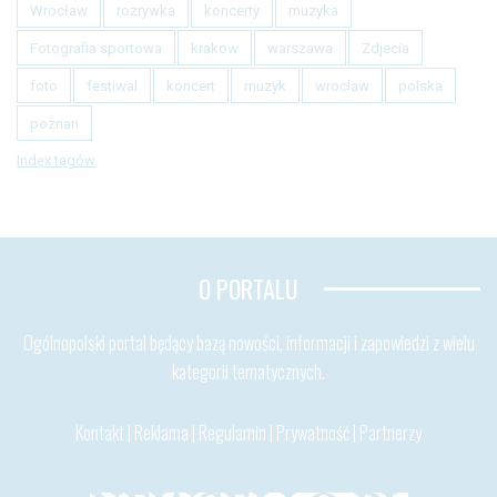
Wrocław
rozrywka
koncerty
muzyka
Fotografia sportowa
krakow
warszawa
Zdjecia
foto
festiwal
koncert
muzyk
wroclaw
polska
poznan
Index tagów
O PORTALU
Ogólnopolski portal będący bazą nowości, informacji i zapowiedzi z wielu
kategorii tematycznych.
Kontakt
|
Reklama
|
Regulamin
|
Prywatność
|
Partnerzy