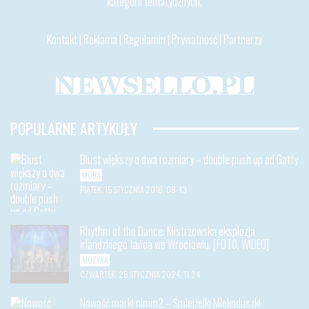
kategorii tematycznych.
Kontakt
|
Reklama
|
Regulamin
|
Prywatność
|
Partnerzy
POPULARNE ARTYKUŁY
Biust większy o dwa rozmiary – double push up od Gatty
MODA
PIĄTEK, 15 STYCZNIA 2016, 08:43
Rhythm of the Dance: Mistrzowska eksplozja
irlandzkiego tańca we Wrocławiu. [FOTO, WIDEO]
MUZYKA
CZWARTEK, 25 STYCZNIA 2024, 11:24
Nowość marki nimm2 – Śmiejżelki Mlekoduszki