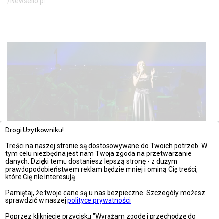
/Newsello.pl
Drogi Użytkowniku!
Treści na naszej stronie są dostosowywane do Twoich potrzeb. W
tym celu niezbędna jest nam Twoja zgoda na przetwarzanie
danych. Dzięki temu dostaniesz lepszą stronę - z dużym
SOBOTA, 19 PAŹDZIERNIKAA 2019, 14:05
ZDJĘĆ: 21
prawdopodobieństwem reklam będzie mniej i ominą Cię treści,
Poznań: Epic Game Music 2019
które Cię nie interesują.
Pamiętaj, że twoje dane są u nas bezpieczne. Szczegóły możesz
Poznań 18.10.2019: Epic Game Music 2019 Fot: Tomasz
sprawdzić w naszej
polityce prywatności
.
Kłuczyński/Newsello.pl
Poprzez kliknięcie przycisku "Wyrażam zgodę i przechodzę do