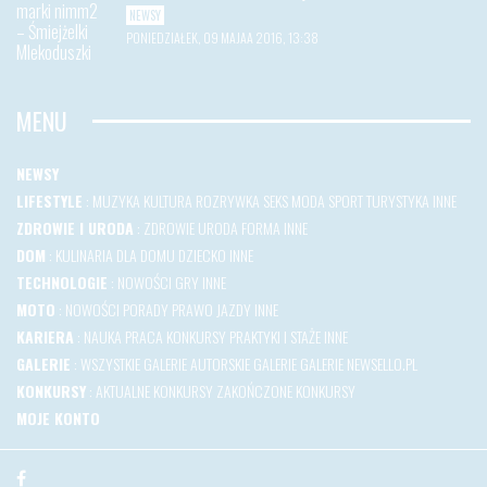
NEWSY
PONIEDZIAŁEK, 09 MAJAA 2016, 13:38
MENU
NEWSY
LIFESTYLE
:
MUZYKA
KULTURA
ROZRYWKA
SEKS
MODA
SPORT
TURYSTYKA
INNE
ZDROWIE I URODA
:
ZDROWIE
URODA
FORMA
INNE
DOM
:
KULINARIA
DLA DOMU
DZIECKO
INNE
TECHNOLOGIE
:
NOWOŚCI
GRY
INNE
MOTO
:
NOWOŚCI
PORADY
PRAWO JAZDY
INNE
KARIERA
:
NAUKA
PRACA
KONKURSY
PRAKTYKI I STAŻE
INNE
GALERIE
:
WSZYSTKIE GALERIE
AUTORSKIE GALERIE
GALERIE NEWSELLO.PL
KONKURSY
:
AKTUALNE KONKURSY
ZAKOŃCZONE KONKURSY
MOJE KONTO