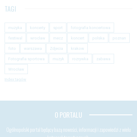
TAGI
muzyka
koncerty
sport
fotografia koncertowa
festiwal
wroclaw
mecz
koncert
polska
poznan
foto
warszawa
Zdjecia
krakow
Fotografia sportowa
muzyk
rozrywka
zabawa
Wrocław
Index tagów
O PORTALU
Ogólnopolski portal będący bazą nowości, informacji i zapowiedzi z wielu