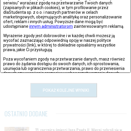
serwisu" wyrażasz zgodę na przetwarzanie Twoich danych
(zapisanych w plikach cookies), w tym profilowanie przez
dlaStudenta sp. z o.o. i naszych partnerów w celach
marketingowych, obejmujących analitykę oraz personalizowanie
ofert, reklam i innych usług. Powyższe dane mogą być
udostępniane
innym administratorom
zainteresowanym reklamą.
PIĄTEK, 18 PAŹDZIERNIKAA 2019, 16:10
ZDJĘĆ: 38
Wyrażenie zgody jest dobrowolne i w każdej chwili możesz ją
Poznań: PGA 2019 - dzień pierwszy
wycofać zaznaczając odpowiednią opcję w naszej polityce
prywatności (link), w której to dokładnie opisaliśmy wszystkie
Poznań 18.10.2019: PGA 2019 - dzień pierwszy Fot: Michał
prawa, jakie Ci przysługują.
Antoniewicz/Newsello.pl
Poza wycofaniem zgody na przetwarzanie danych, masz również
prawo do żądania dostępu do swoich danych, ich sprostowania,
usunięcia lub ograniczenia przetwarzania, prawo do przeniesienia
danych czy wyrażenia sprzeciwu wobec przetwarzania danych.
Jeżeli nie chcesz wyrazić zgody na przetwarzanie plików cookies,
przejdź do
ustawień zaawansowanych
.
POKAŻ KOLEJNE WYNIKI
Wyrażam zgodę i przechodzę do serwisu
OSTATNIO DODANE
21. rocznica śmierci Jana Pawła II. Wierni zebrali się w