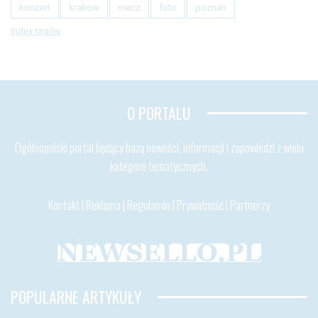
koncert
krakow
mecz
foto
poznan
Index tagów
O PORTALU
Ogólnopolski portal będący bazą nowości, informacji i zapowiedzi z wielu
kategorii tematycznych.
Kontakt
|
Reklama
|
Regulamin
|
Prywatność
|
Partnerzy
POPULARNE ARTYKUŁY