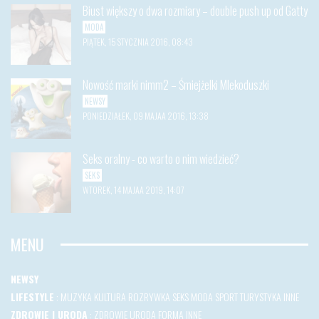
Biust większy o dwa rozmiary – double push up od Gatty
MODA
PIĄTEK, 15 STYCZNIA 2016, 08:43
Nowość marki nimm2 – Śmiejżelki Mlekoduszki
NEWSY
PONIEDZIAŁEK, 09 MAJAA 2016, 13:38
Seks oralny - co warto o nim wiedzieć?
SEKS
WTOREK, 14 MAJAA 2019, 14:07
MENU
NEWSY
LIFESTYLE
:
MUZYKA
KULTURA
ROZRYWKA
SEKS
MODA
SPORT
TURYSTYKA
INNE
ZDROWIE I URODA
:
ZDROWIE
URODA
FORMA
INNE