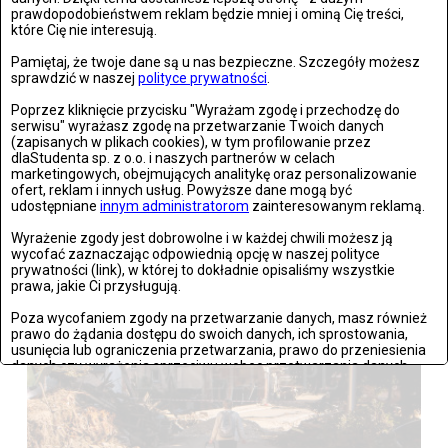
prawdopodobieństwem reklam będzie mniej i ominą Cię treści,
które Cię nie interesują.
Pamiętaj, że twoje dane są u nas bezpieczne. Szczegóły możesz
sprawdzić w naszej
polityce prywatności
.
Poprzez kliknięcie przycisku "Wyrażam zgodę i przechodzę do
serwisu" wyrażasz zgodę na przetwarzanie Twoich danych
(zapisanych w plikach cookies), w tym profilowanie przez
dlaStudenta sp. z o.o. i naszych partnerów w celach
marketingowych, obejmujących analitykę oraz personalizowanie
Stronie Śląskie w ruinach: skutki niszczycielskiej powodzi
ofert, reklam i innych usług. Powyższe dane mogą być
udostępniane
innym administratorom
zainteresowanym reklamą.
Zdjęć: 25
Wyrażenie zgody jest dobrowolne i w każdej chwili możesz ją
wycofać zaznaczając odpowiednią opcję w naszej polityce
prywatności (link), w której to dokładnie opisaliśmy wszystkie
prawa, jakie Ci przysługują.
Poza wycofaniem zgody na przetwarzanie danych, masz również
prawo do żądania dostępu do swoich danych, ich sprostowania,
usunięcia lub ograniczenia przetwarzania, prawo do przeniesienia
danych czy wyrażenia sprzeciwu wobec przetwarzania danych.
Jeżeli nie chcesz wyrazić zgody na przetwarzanie plików cookies,
przejdź do
ustawień zaawansowanych
.